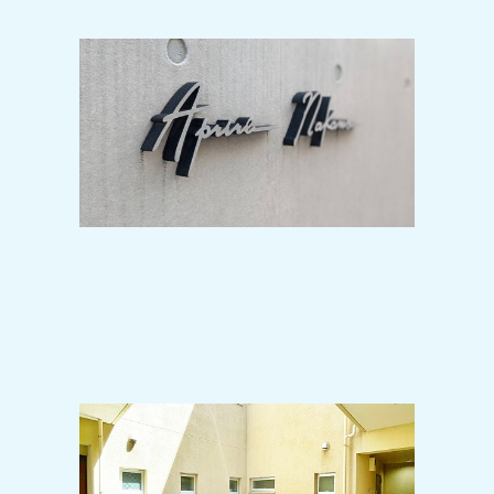
2024-10-28
駅前再開発で目が離せない人気の中野
駅で人気の1LDKタイプの募集開始！施
工は安心の大成建設♪
2024-10-19
吹き抜けの中庭がスタイリッシュな空
間を演出♪三軒茶屋も徒歩圏内の好立