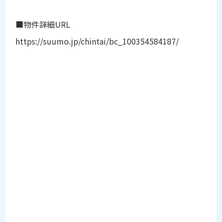
■物件詳細URL
https://suumo.jp/chintai/bc_100354584187/