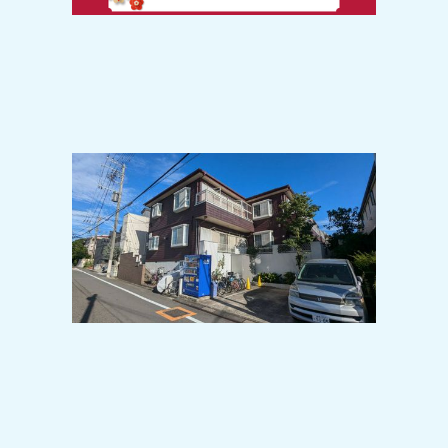
2024-11-08
広大な敷地の善福寺公園徒歩圏内！！
閑静な住宅地で生活環境GOODなお部
屋です＾＾