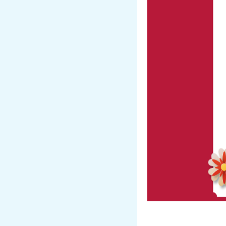
【年末年始の
年末年始休業のお知
平素より大変お世話
誠に勝手ながら、当
【休業期間】
2025年12月31日（
休業期間中にいただ
2026年1月10日（
本年中のご愛顧に心
来年も変わらぬご高