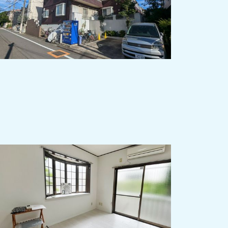
な住宅地で生活環境GOODなお部屋です＾
＾
2024-10-10
本気で探している方ならわかるこの安さ！
今ならお得な礼金＆仲介手数料ZERO＾＾