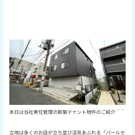
2024-04-26
阿佐ヶ谷のシンボル「パールセンタ
ー」から入って10秒！！ワンフロ
ア１世帯の新築テナント物件登
場！！
本日は当社専任管理の新築テナント物件のご紹介＾＾
立地は多くのお店が立ち並び活気あふれる「パールセ